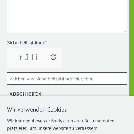
Sicherheitsabfrage*
ABSCHICKEN
Wir verwenden Cookies
Über die Verarbeitung meiner personenbezogenen Daten
kann ich mich
hier
informieren.
Wir können diese zur Analyse unserer Besucherdaten
platzieren, um unsere Website zu verbessern,