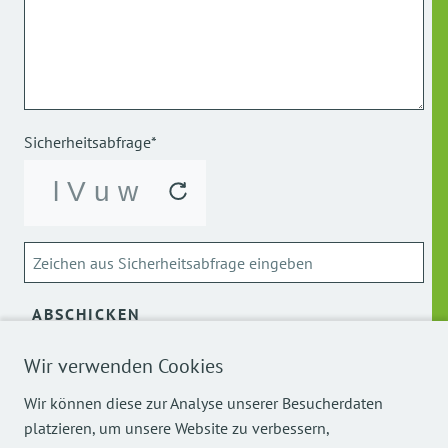
Sicherheitsabfrage*
ABSCHICKEN
Wir verwenden Cookies
Über die Verarbeitung meiner personenbezogenen Daten
kann ich mich
hier
informieren.
Wir können diese zur Analyse unserer Besucherdaten
platzieren, um unsere Website zu verbessern,