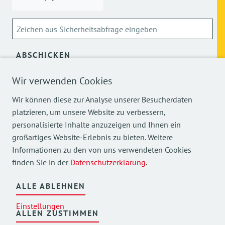
ABSCHICKEN
Wir verwenden Cookies
Über die Verarbeitung meiner personenbezogenen Daten
kann ich mich
hier
informieren.
Wir können diese zur Analyse unserer Besucherdaten
platzieren, um unsere Website zu verbessern,
personalisierte Inhalte anzuzeigen und Ihnen ein
großartiges Website-Erlebnis zu bieten. Weitere
Informationen zu den von uns verwendeten Cookies
finden Sie in der
Datenschutzerklärung
.
Mehr Einblicke in unsere Arbeit finden Sie auch auf
unseren Social Media Kanälen.
ALLE ABLEHNEN
Einstellungen
ALLEN ZUSTIMMEN