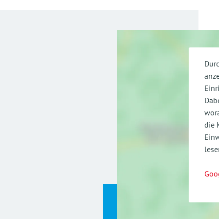
Durc
anze
Einr
Dabe
wora
die 
Einw
lese
Goo