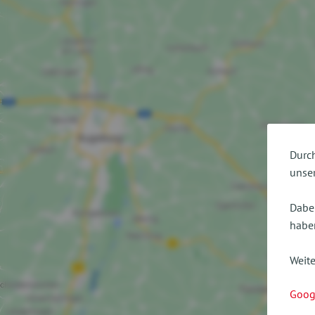
Durch
unser
Dabei
haben
Weite
Goog