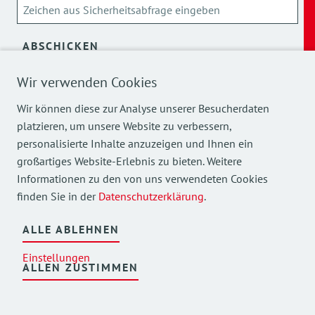
ABSCHICKEN
Wir verwenden Cookies
Über die Verarbeitung meiner personenbezogenen Daten
kann ich mich
hier
informieren.
Wir können diese zur Analyse unserer Besucherdaten
platzieren, um unsere Website zu verbessern,
personalisierte Inhalte anzuzeigen und Ihnen ein
großartiges Website-Erlebnis zu bieten. Weitere
Informationen zu den von uns verwendeten Cookies
finden Sie in der
Datenschutzerklärung
.
Mehr Einblicke in unsere Arbeit finden Sie auch auf
unseren Social Media Kanälen.
ALLE ABLEHNEN
Einstellungen
ALLEN ZUSTIMMEN
©
2026
AWO Bezirksverband Oberbayern e.V.