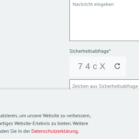
Sicherheitsabfrage*
ABSCHICKEN
atzieren, um unsere Website zu verbessern,
Über die Verarbeitung meiner p
rtiges Website-Erlebnis zu bieten. Weitere
informieren.
den Sie in der
Datenschutzerklärung
.