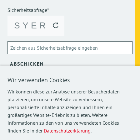
Sicherheitsabfrage*
ABSCHICKEN
Wir verwenden Cookies
Über die Verarbeitung meiner personenbezogenen Daten
kann ich mich
hier
informieren.
Wir können diese zur Analyse unserer Besucherdaten
platzieren, um unsere Website zu verbessern,
personalisierte Inhalte anzuzeigen und Ihnen ein
großartiges Website-Erlebnis zu bieten. Weitere
Informationen zu den von uns verwendeten Cookies
finden Sie in der
Datenschutzerklärung
.
Mehr Einblicke in unsere Arbeit finden Sie auch auf