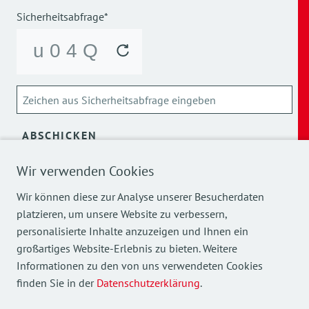
Sicherheitsabfrage*
ABSCHICKEN
Wir verwenden Cookies
Über die Verarbeitung meiner personenbezogenen Daten
kann ich mich
hier
informieren.
Wir können diese zur Analyse unserer Besucherdaten
platzieren, um unsere Website zu verbessern,
personalisierte Inhalte anzuzeigen und Ihnen ein
großartiges Website-Erlebnis zu bieten. Weitere
Informationen zu den von uns verwendeten Cookies
finden Sie in der
Datenschutzerklärung
.
Mehr Einblicke in unsere Arbeit finden Sie auch auf