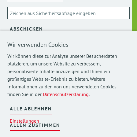
ABSCHICKEN
Wir verwenden Cookies
Über die Verarbeitung meiner personenbezogenen Daten
kann ich mich
hier
informieren.
Wir können diese zur Analyse unserer Besucherdaten
platzieren, um unsere Website zu verbessern,
personalisierte Inhalte anzuzeigen und Ihnen ein
großartiges Website-Erlebnis zu bieten. Weitere
Informationen zu den von uns verwendeten Cookies
finden Sie in der
Datenschutzerklärung
.
Mehr Einblicke in unsere Arbeit finden Sie auch auf
unseren Social Media Kanälen.
ALLE ABLEHNEN
Einstellungen
ALLEN ZUSTIMMEN
©
2026
AWO Bezirksverband Oberbayern e.V.