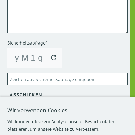
Sicherheitsabfrage*
ABSCHICKEN
Wir verwenden Cookies
Über die Verarbeitung meiner personenbezogenen Daten
kann ich mich
hier
informieren.
Wir können diese zur Analyse unserer Besucherdaten
platzieren, um unsere Website zu verbessern,