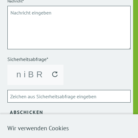
Nachricht*
Sicherheitsabfrage*
ABSCHICKEN
Wir verwenden Cookies
Über die Verarbeitung meiner personenbezogenen Daten
kann ich mich
hier
informieren.