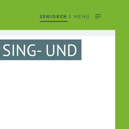
SENIOREN
MENÜ
SING- UND