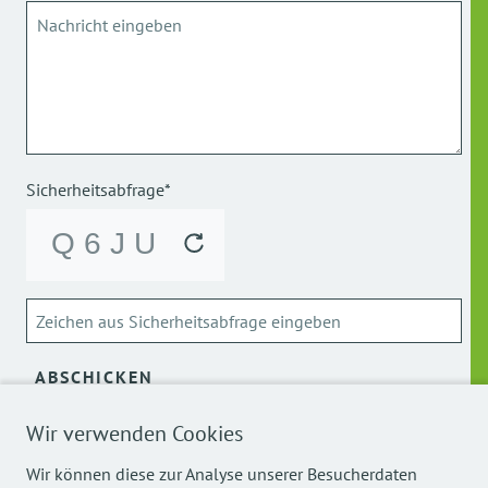
Sicherheitsabfrage*
ABSCHICKEN
Wir verwenden Cookies
Über die Verarbeitung meiner personenbezogenen Daten
kann ich mich
hier
informieren.
Wir können diese zur Analyse unserer Besucherdaten