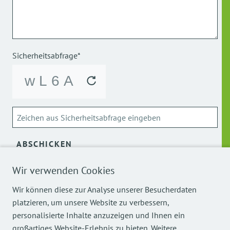
Sicherheitsabfrage*
ABSCHICKEN
Wir verwenden Cookies
Über die Verarbeitung meiner personenbezogenen Daten
kann ich mich
hier
informieren.
Wir können diese zur Analyse unserer Besucherdaten
platzieren, um unsere Website zu verbessern,
personalisierte Inhalte anzuzeigen und Ihnen ein
großartiges Website-Erlebnis zu bieten. Weitere