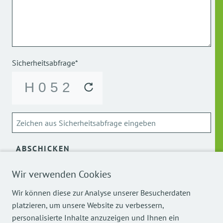
Sicherheitsabfrage*
ABSCHICKEN
Wir verwenden Cookies
Über die Verarbeitung meiner personenbezogenen Daten
kann ich mich
hier
informieren.
Wir können diese zur Analyse unserer Besucherdaten
platzieren, um unsere Website zu verbessern,
personalisierte Inhalte anzuzeigen und Ihnen ein