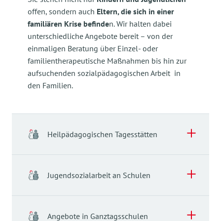
offen, sondern auch
Eltern, die sich in einer
familiären Krise befinde
n. Wir halten dabei
unterschiedliche Angebote bereit – von der
einmaligen Beratung über Einzel- oder
familientherapeutische Maßnahmen bis hin zur
aufsuchenden sozialpädagogischen Arbeit in
den Familien.
Heilpädagogischen Tagesstätten
Heilpädagogischen Tagesstätten
Jugendsozialarbeit an Schulen
Die Heilpädagogischen Tagesstätten
in
Mühldorf und Altötting
bieten Kindern mit
Jugendsozialarbeit an Schulen
Verhaltensauffälligkeiten bzw. behinderten
Angebote in Ganztagsschulen