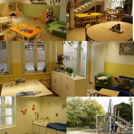
Hausaufgabenzeit findet die individuelle
Freispielzeit statt.
12.30 - 15.00 Uhr Betreute Hausaufgabenzeit in
unseren beiden Hausaufgabenräumen in drei
Gruppen
Ab 15.00 Uhr Freiwillige Hausaufgabenzeit der
Kinder
Ab 14.30 bieten wir die Brotzeit in Buffetform an
15.00 - 17.00 Uhr Freispiel der Kinder und
Arbeiten mit den Kindern in AGs