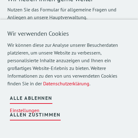
Nutzen Sie das Formular für allgemeine Fragen und
Anliegen an unsere Hauptverwaltung.
Einrichtungsspezifische Anfragen (zu freien Plätzen o.Ä.)
Wir verwenden Cookies
bitten wir Sie über die Kontakt-E-Mail-Adressen des
jeweiligen Hauses zu stellen.
Wir können diese zur Analyse unserer Besucherdaten
platzieren, um unsere Website zu verbessern,
Name*
personalisierte Inhalte anzuzeigen und Ihnen ein
großartiges Website-Erlebnis zu bieten. Weitere
Informationen zu den von uns verwendeten Cookies
E-Mail Adresse*
finden Sie in der
Datenschutzerklärung
.
ALLE ABLEHNEN
Telefonnummer
Einstellungen
ALLEN ZUSTIMMEN
Bereich*