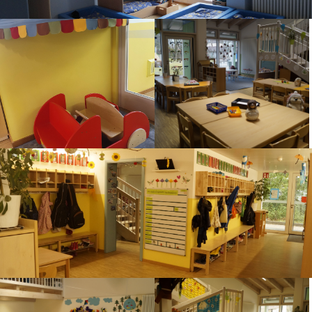
Gebührenermäßigung von 25% gewährt, soweit
15.00 - 15.30 Uhr Gemeinsame Brotzeit
die Gebühren nicht vom Landratsamt
15.30 – 16.00 Uhr Pädagogische Angebote und
übernommen werden. Geschwisterkinder
Freispiel drinnen und draußen
erhalten eine Ermäßigung von 50%, soweit diese
16.00 - 17.00 Uhr Spätdienst in 2
nicht vom Landratsamt übernommen wird.
Kindergartengruppen (je nach Anmeldezahlen)
Tagesablauf im Hort
11.15 Uhr Unterrichtsende. Die ersten Klassen
werden vom Hortpersonal abgeholt
11.30 Uhr Möglichkeit zum Hausaufgaben
machen oder Freispielzeit
13.00 Uhr Unterrichtsende der letzten Kinder
Es gibt drei Mittagessenszeiten - die erste ist ab
11.45 Uhr, die zweite um
ca. 12.30 Uhr und die dritte gegen 13.15 Uhr,
nach Ankunft der letzten Kinder.
Nach dem Mittaqessen bis hin zur