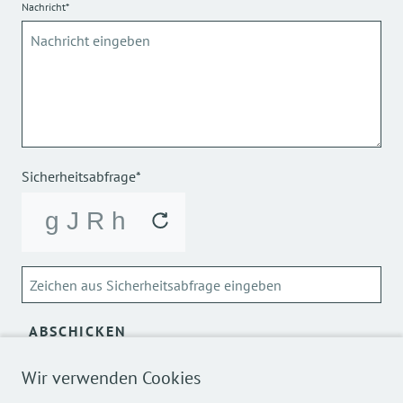
Nachricht*
Sicherheitsabfrage*
ABSCHICKEN
Wir verwenden Cookies
Über die Verarbeitung meiner personenbezogenen Daten
kann ich mich
hier
informieren.