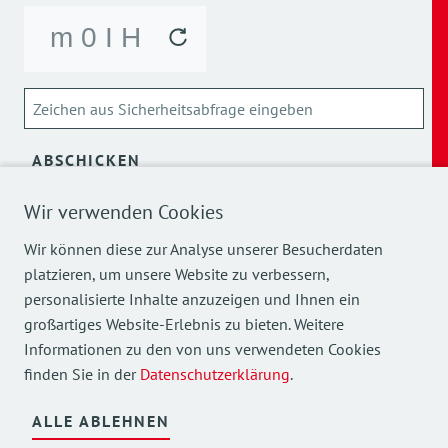
ABSCHICKEN
Wir verwenden Cookies
Über die Verarbeitung meiner personenbezogenen Daten
kann ich mich
hier
informieren.
Wir können diese zur Analyse unserer Besucherdaten
platzieren, um unsere Website zu verbessern,
personalisierte Inhalte anzuzeigen und Ihnen ein
großartiges Website-Erlebnis zu bieten. Weitere
Informationen zu den von uns verwendeten Cookies
finden Sie in der
Datenschutzerklärung
.
Mehr Einblicke in unsere Arbeit finden Sie auch auf
unseren Social Media Kanälen.
ALLE ABLEHNEN